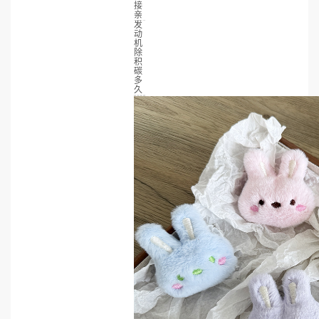
接
亲
发
动
机
除
积
碳
多
久