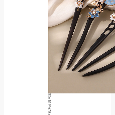
婚
礼
现
场
新
郎