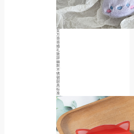
女
方
哥
哥
婚
礼
致
辞
幽
默
不
锈
钢
厨
具
标
准