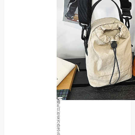
婚
礼
只
在
女
方
办
怎
么