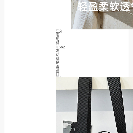
1.5l
发
动
机
l15b2
发
动
机
是
否
进
口