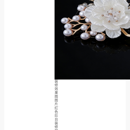
装
修
效
果
图
图
片
红
色
灶
台
装
修