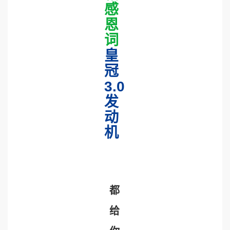
感
恩
词
皇
冠
3.0
发
动
机
都
给