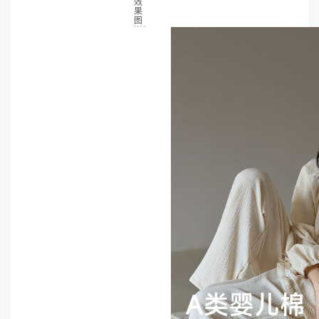
效
果
图