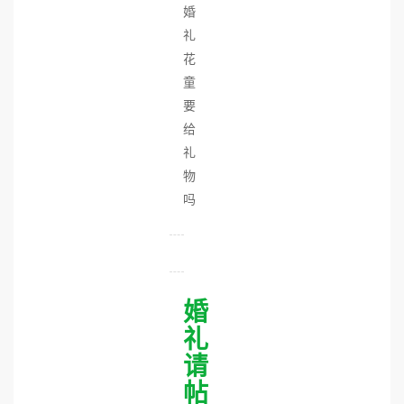
婚
礼
花
童
要
给
礼
物
吗
婚
礼
请
帖