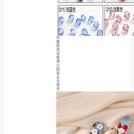
中
餐
厨
具
设
备
博
兴
厨
具
企
业
排
名