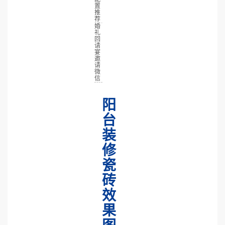
置
推
荐
婚
礼
回
请
宴
邀
请
微
信
阳
台
装
修
瓷
砖
效
果