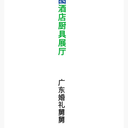
图
酒
店
厨
具
展
厅
广
东
婚
礼
舅
舅