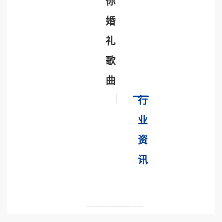
你
婚
礼
歌
曲
行
业
资
讯