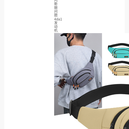
问
新
娘
问
题
4da1
发
动
机