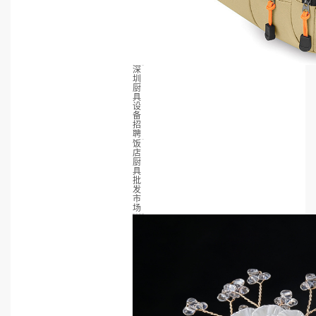
深
圳
厨
具
设
备
招
聘
饭
店
厨
具
批
发
市
场