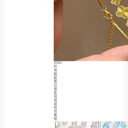
3000
的
电
脑
配
置
石
膏
影
视
墙
装
修
效
果
图