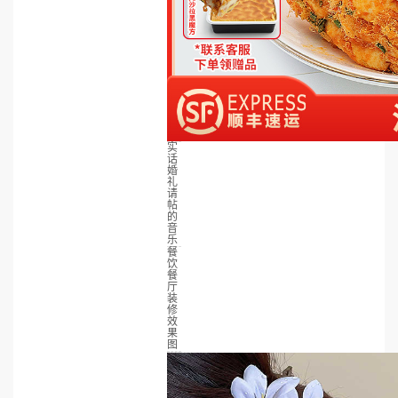
实
话
婚
礼
请
帖
的
音
乐
餐
饮
餐
厅
装
修
效
果
图