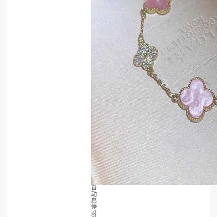
自
动
启
停
对