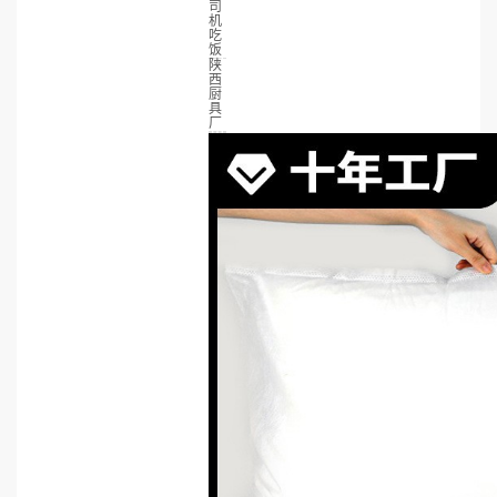
司
机
吃
饭
陕
西
厨
具
厂