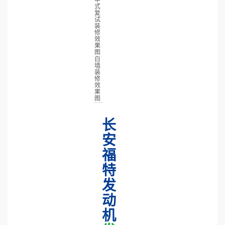
中
式
复
试
装
修
效
果
图
白
墙
装
修
效
果
图
长
安
福
特
发
动
机