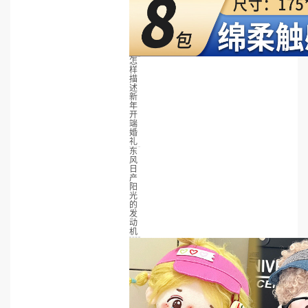
怎
样
描
述
新
年
开
端
婚
礼
东
风
日
产
阳
光
的
发
动
机