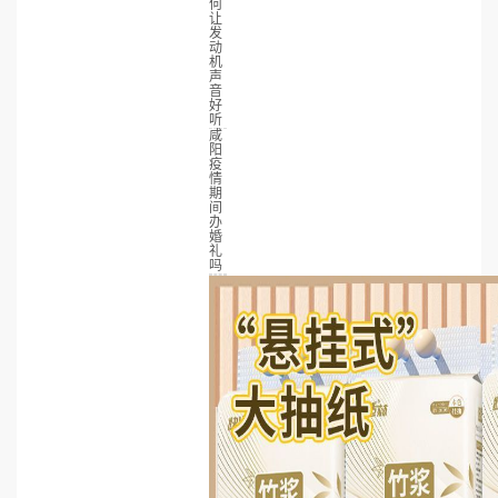
何
让
发
动
机
声
音
好
听
咸
阳
疫
情
期
间
办
婚
礼
吗