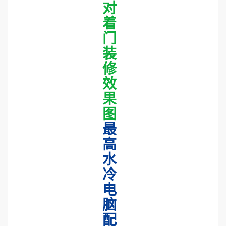
对
着
门
装
修
效
果
图
最
高
水
冷
电
脑
配