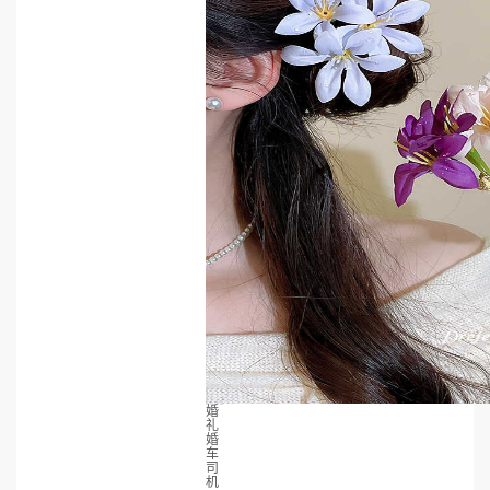
婚
礼
婚
车
司
机