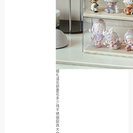
婚
礼
请
花
轿
要
花
多
少
钱
不
锈
钢
厨
具
大