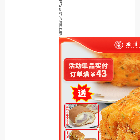
发
动
机
绿
的
厨
具
官
网