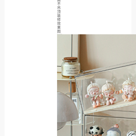
面
不
吊
顶
装
修
效
果
图