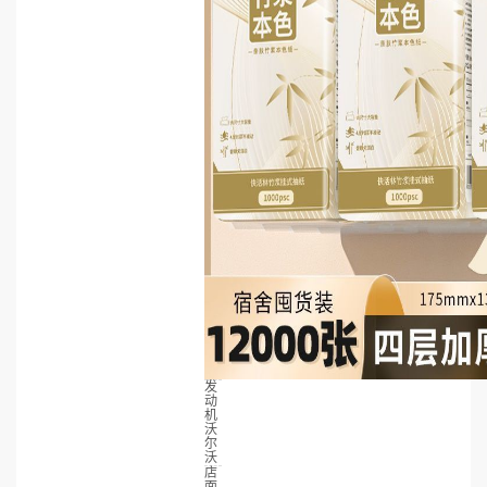
发
动
机
沃
尔
沃
店