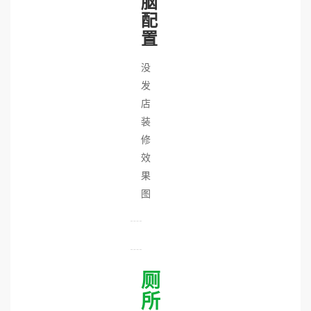
脑
配
置
没
发
店
装
修
效
果
图
厕
所