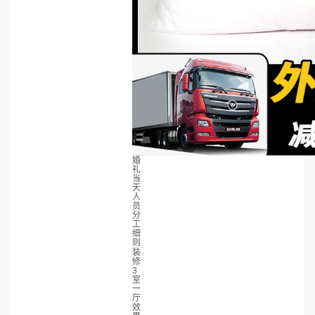
婚
礼
当
天
人
员
分
工
细
则
装
修
3
室
一
厅
效