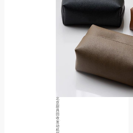
北
京
厨
具
回
收
发
动
机