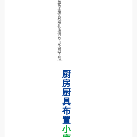
盖
钣
金
修
复
婚
礼
邀
请
歌
曲
免
费
下
载
厨
房
厨
具
布
置
小