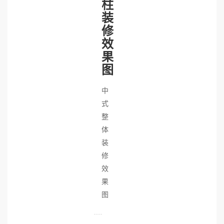
柱
装
修
效
果
图
中
式
整
体
装
修
效
果
图