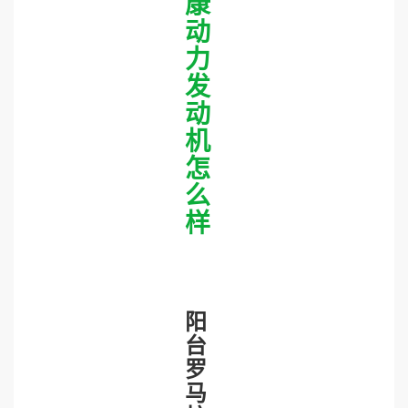
康
动
力
发
动
机
怎
么
样
阳
台
罗
马