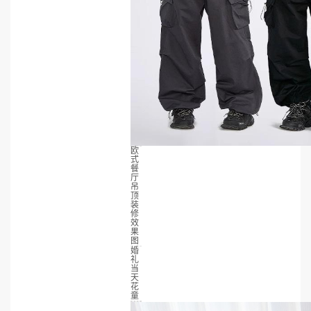
欧
式
餐
厅
吊
顶
装
修
效
果
图
婚
礼
当
天
花
童