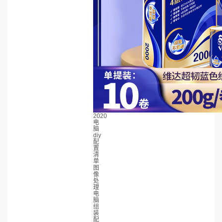
2020
电
脑
diy
配
置
清
单
图
像
处
理
电
脑
组
装
配