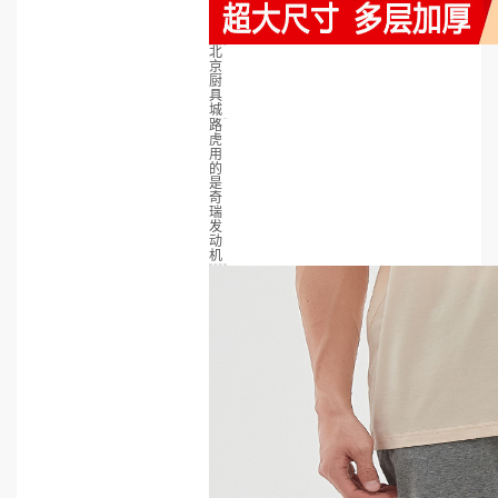
北
京
厨
具
城
路
虎
用
的
是
奇
瑞
发
动
机