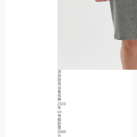
深
圳
厨
具
设
备
招
聘
2020
年
lol
电
脑
配
置
3000
元