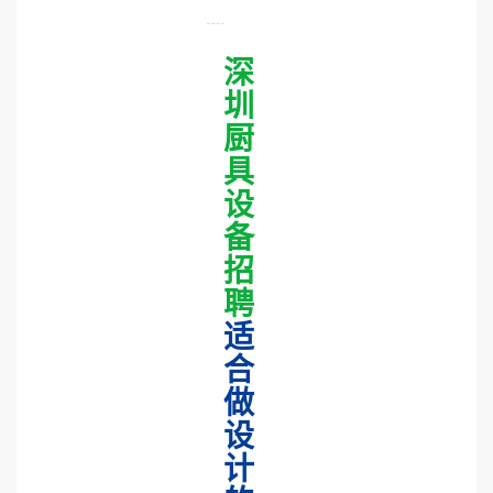
深
圳
厨
具
设
备
招
聘
适
合
做
设
计