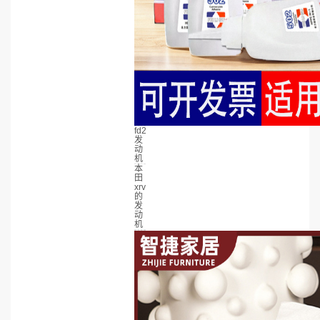
fd2
发
动
机
本
田
xrv
的
发
动
机