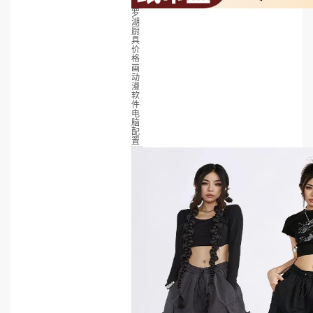
罗
湖
厨
具
价
格
画
动
漫
软
件
电
脑
配
置