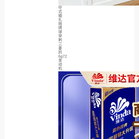
中
式
婚
礼
抛
绣
球
穿
刺
三
菱
的
6g72
发
动
机