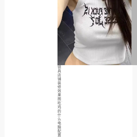
锁
具
店
铺
装
修
效
果
图
吃
鸡
的
什
么
电
脑
配
置