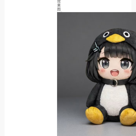
效
果
图