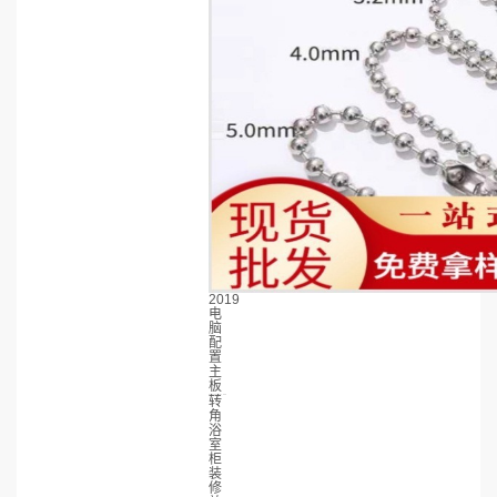
2019
电
脑
配
置
主
板
转
角
浴
室
柜
装
修