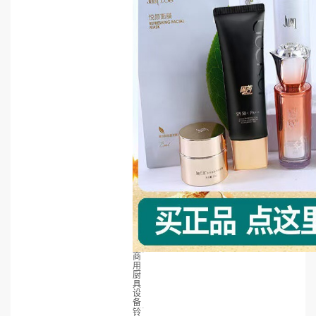
商
用
厨
具
设
备
铃