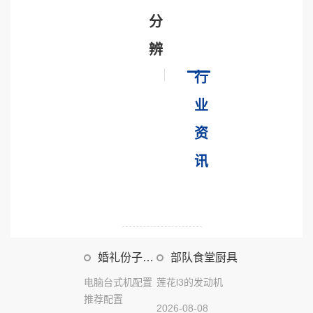
分
辨
行
业
资
讯
婚礼份子要
部队食堂厨具
整数嘛
电脑台式机配置
莲花l3的发动机
推荐配置
2026-08-08