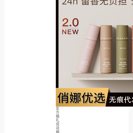
女
方
婚
礼
说
话
婚