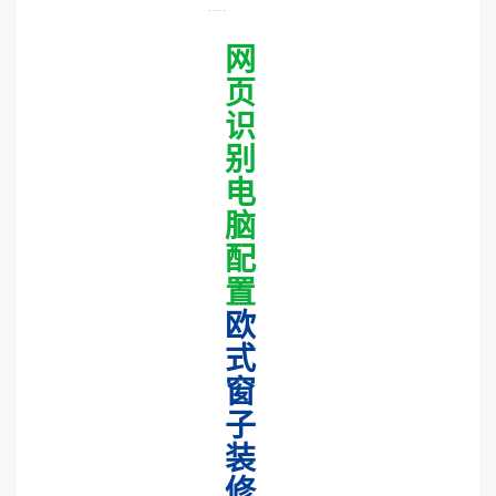
网
页
识
别
电
脑
配
置
欧
式
窗
子
装
修