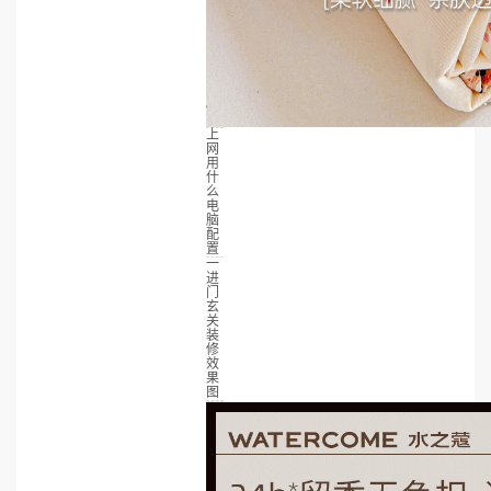
上
网
用
什
么
电
脑
配
置
一
进
门
玄
关
装
修
效
果
图