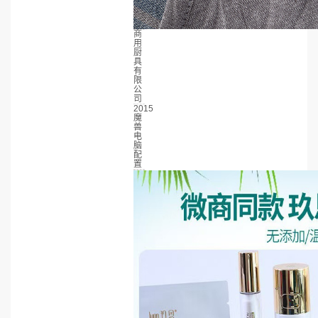
商
用
厨
具
有
限
公
司
2015
魔
兽
电
脑
配
置