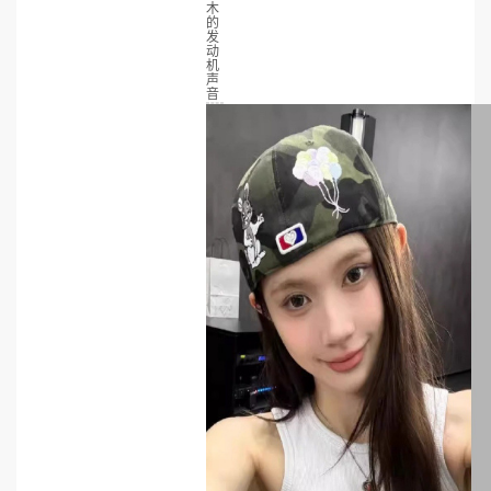
木
的
发
动
机
声
音