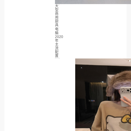
大
型
商
用
厨
具
电
脑
2020
年
主
流
配
置