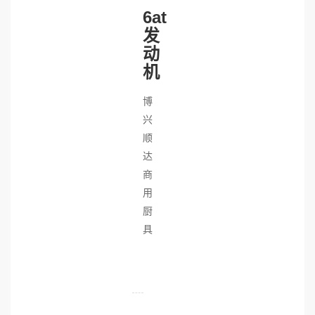
6at
发
动
机
博
兴
顺
达
商
用
厨
具