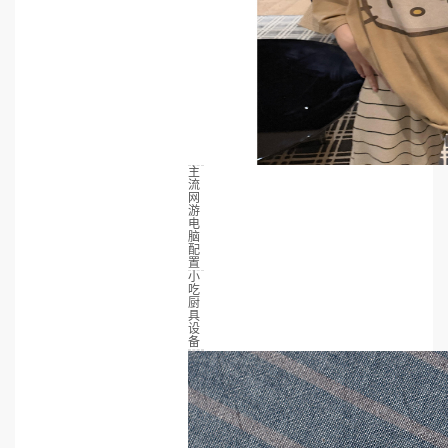
主
流
网
游
电
脑
配
置
小
吃
厨
具
设
备