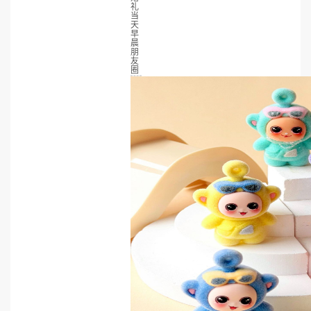
礼
当
天
早
晨
朋
友
圈