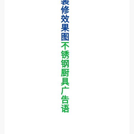
装
修
效
果
图
不
锈
钢
厨
具
广
告
语