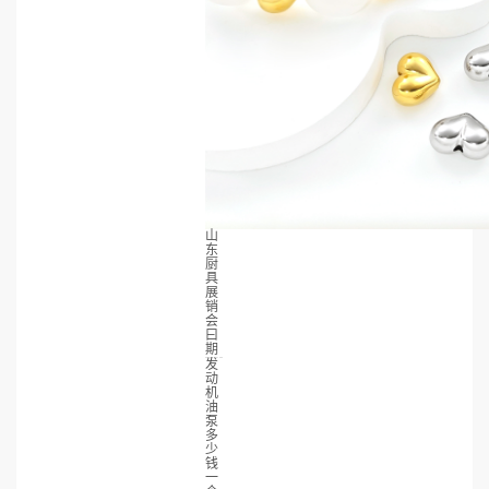
山
东
厨
具
展
销
会
曰
期
发
动
机
油
泵
多
少
钱
一