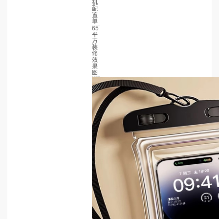
机
配
置
单
65
平
方
装
修
效
果
图