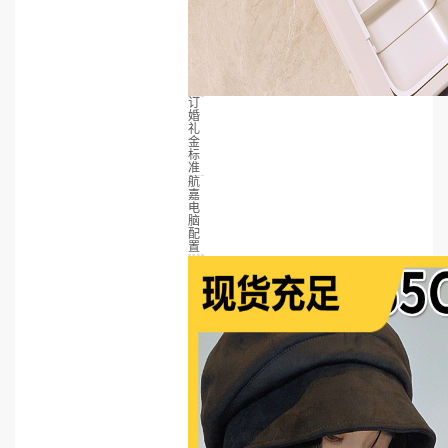
订
婚
礼
金
标
准
航
嘉
电
脑
配
置