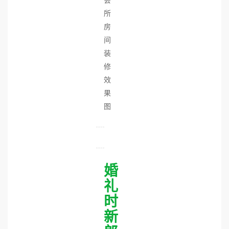
会
所
房
间
装
修
效
果
图
婚
礼
时
新