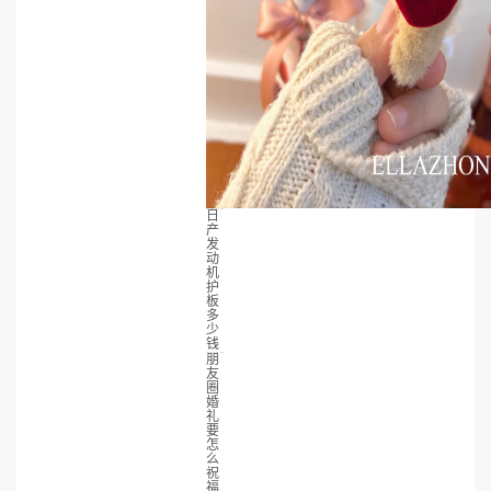
日
产
发
动
机
护
板
多
少
钱
朋
友
圈
婚
礼
要
怎
么
祝
福