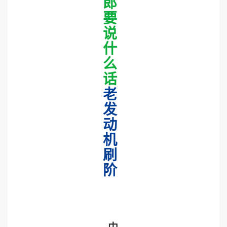
郎
要
说
什
么
话
老
发
动
机
刷
阶