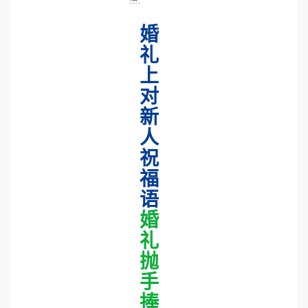
婚
礼
上
对
新
人
祝
福
语
婚
礼
抛
手
捧