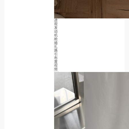
途
观
发
动
机
舱
婚
礼
路
引
布
置
视
频