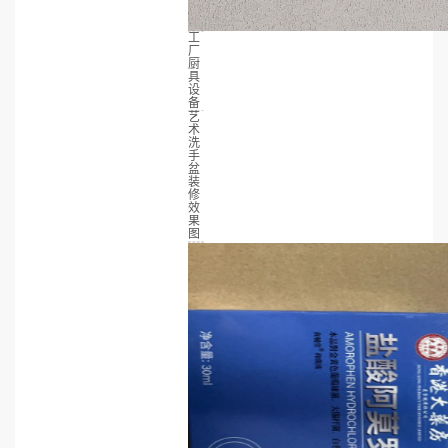
工
厂
厨
具
设
备
艺
术
洗
手
盆
装
修
效
果
图