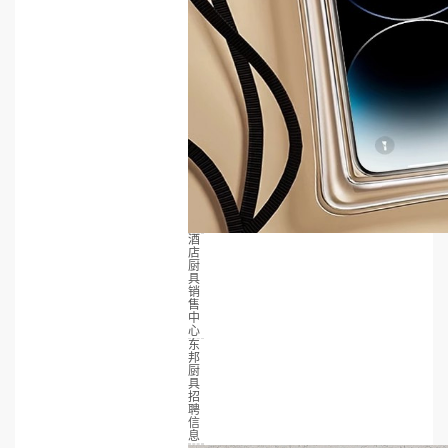
酒
店
厨
具
销
售
中
心
东
邦
厨
具
招
聘
信
息