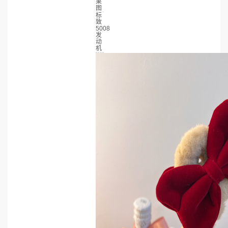
果
图
标
致
5008
发
动
机