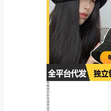
有
飘
窗
的
卧
室
装
修
效