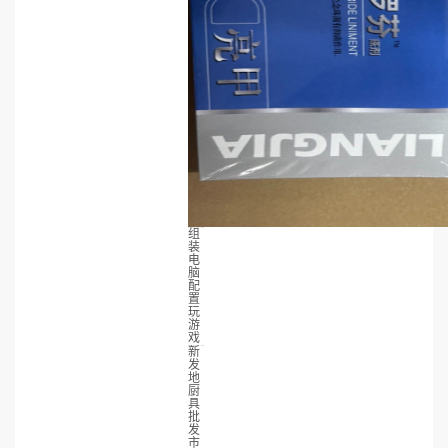
组
装
电
脑
配
置
玩
游
戏
新
发
地
厨
具
批
发
市