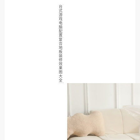
台
式
游
戏
电
脑
配
置
复
合
地
板
装
修
效
果
图
大
全