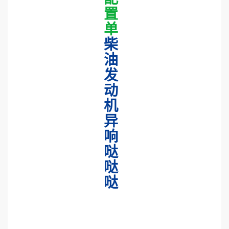
置
单
柴
油
发
动
机
异
响
哒
哒
哒