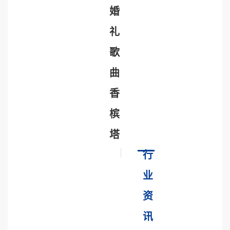
婚
礼
歌
曲
香
槟
塔
行
业
资
讯