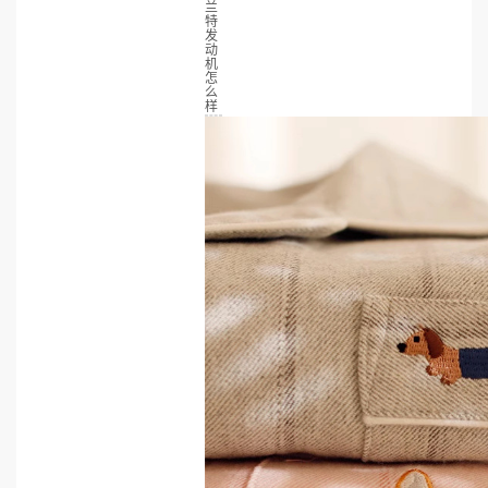
兰
特
发
动
机
怎
么
样