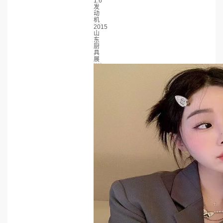
1.6
发
动
机
2015
山
东
厨
具
展