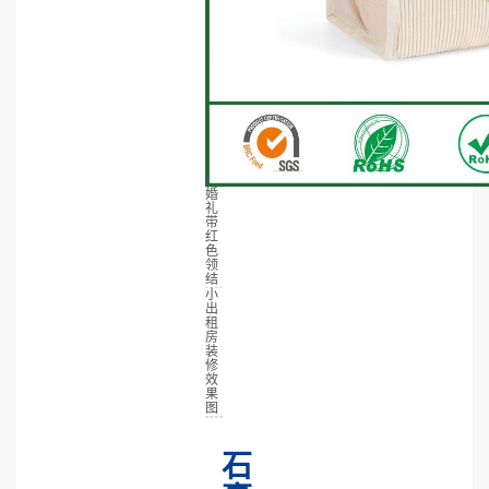
婚
礼
带
红
色
领
结
小
出
租
房
装
修
效
果
图
石