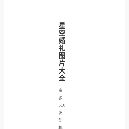
星
空
婚
礼
图
片
大
全
宝
骏
510
发
动
机