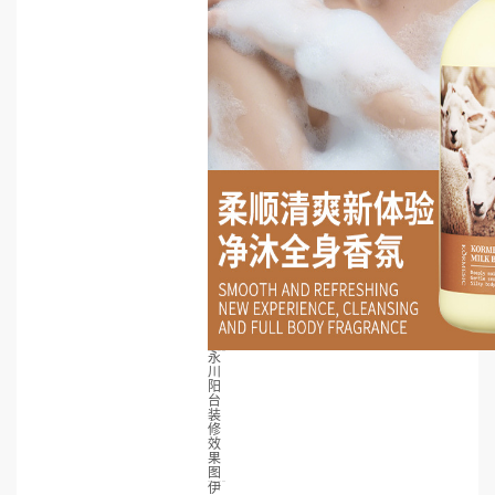
永
川
阳
台
装
修
效
果
图
伊