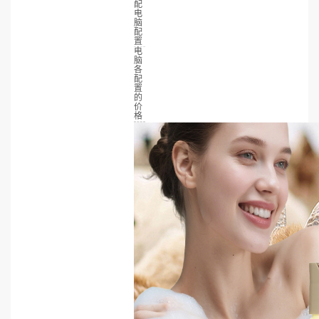
配
电
脑
配
置
电
脑
各
配
置
的
价
格