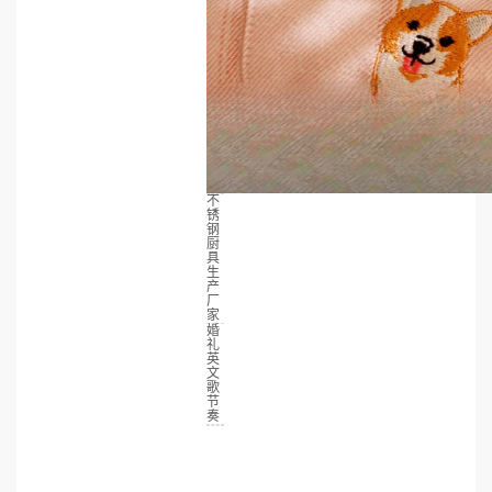
不
锈
钢
厨
具
生
产
厂
家
婚
礼
英
文
歌
节
奏