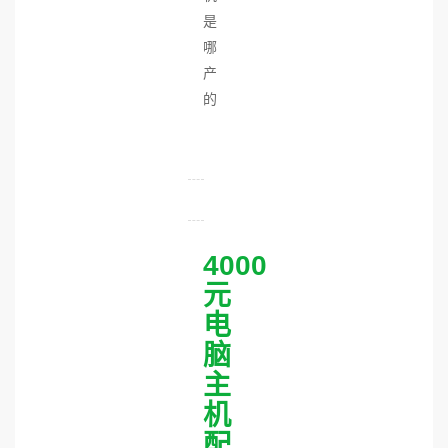
是
哪
产
的
4000
元
电
脑
主
机
配