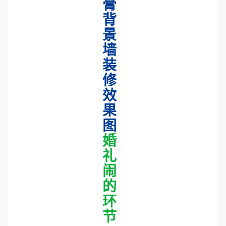
膏
背
景
墙
装
修
效
果
图
婚
礼
闹
的
环
节