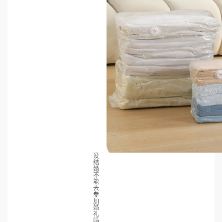
没
结
婚
不
能
去
参
加
婚
礼
吗