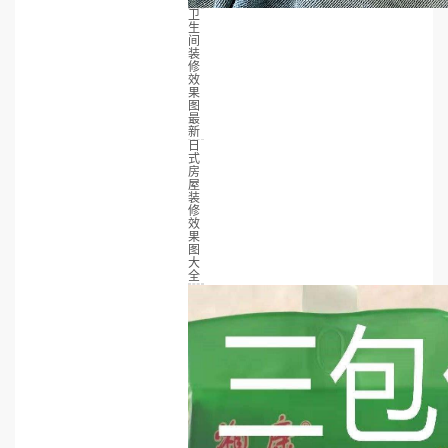
卫
生
间
装
修
效
果
图
最
新
日
式
房
屋
装
修
效
果
图
大
全