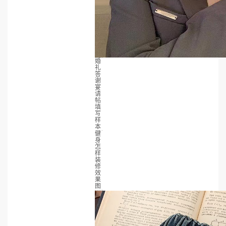
婚
礼
答
谢
宴
请
帖
填
写
样
本
健
身
怎
样
装
修
效
果
图