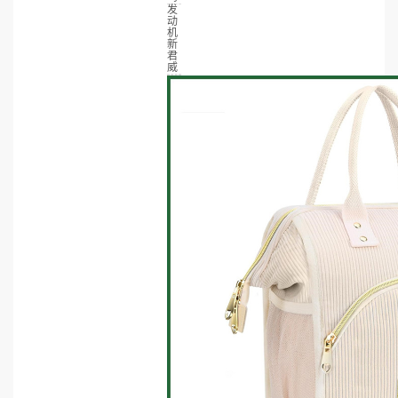
发
动
机
新
君
威