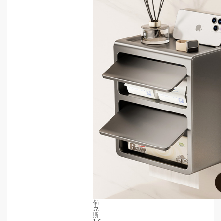
福
克
斯